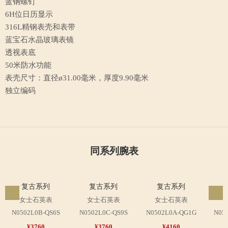
蓝钢螺钉
6H位日历显示
316L精钢表壳和表带
蓝宝石水晶玻璃表镜
透视表底
50米防水功能
表壳尺寸：直径ø31.00毫米，厚度9.90毫米
独立编码
同系列腕表
复古系列
复古系列
复古系列
女士石英表
女士石英表
女士石英表
N0502L0B-QS6S
N0502L0C-QS9S
N0502L0A-QG1G
N05
¥3760
¥3760
¥4160