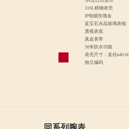
3H位日历显示
316L精钢表壳
IP电镀玫瑰金
蓝宝石水晶玻璃表镜
透视表底
真皮表带
30米防水功能
表壳尺寸：直径ø40.0
独立编码
同系列腕表