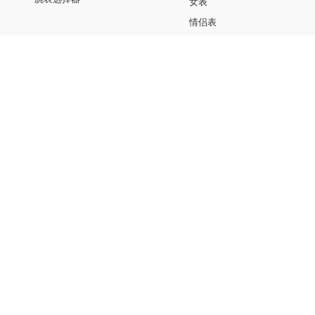
女表
情侣表
依波路世界
投资者关系
品牌介绍
公司资料
企业新闻
上市文件
最新消息
公告
财务报告
投资者查询
品牌介绍
零售点
售后服务点
法律与版权声明
联络我们