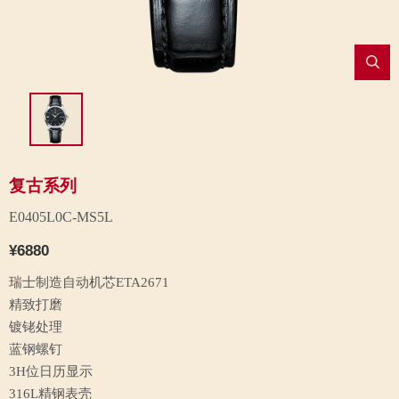
复古系列
E0405L0C-MS5L
¥6880
瑞士制造自动机芯ETA2671
精致打磨
镀铑处理
蓝钢螺钉
3H位日历显示
316L精钢表壳