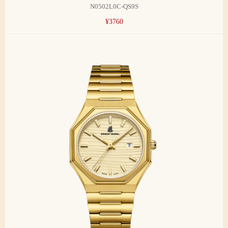
N0502L0C-QS9S
¥3760