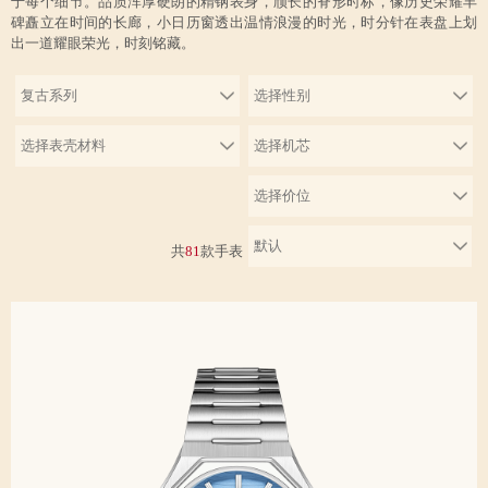
于每个细节。品质浑厚硬朗的精钢表身，颀长的脊形时标，像历史荣耀丰
碑矗立在时间的长廊，小日历窗透出温情浪漫的时光，时分针在表盘上划
出一道耀眼荣光，时刻铭藏。
共
81
款手表