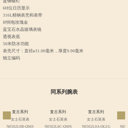
复古系列
LBR8380-88191
¥9800
瑞士制造自动机芯ETA2671
精致打磨
镀铑处理
蓝钢螺钉
6H位日历显示