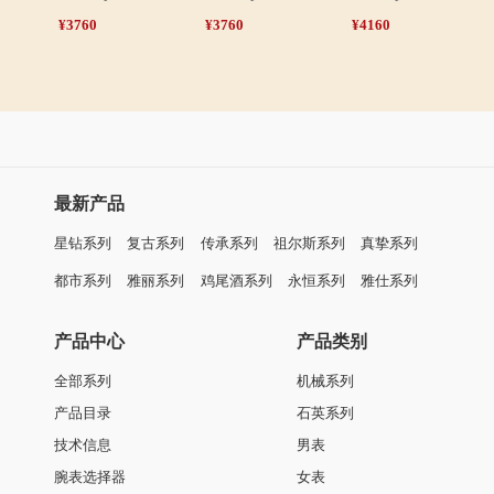
316L精钢表壳和表带
IP间电玫瑰金
蓝宝石水晶玻璃表镜
透视表底
50米防水功能
表壳尺寸：直径ø31.00毫米，厚度9.90毫米
独立编码
同系列腕表
复古系列
复古系列
女士石英表
女士石英表
N0502L0C-QS9S
N0502L0A-QG1G
N05
¥3760
¥4160