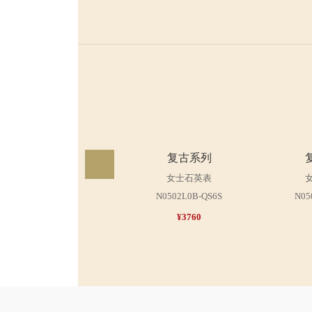
复古系列
女士石英表
N0502L0B-QS6S
N05
¥3760