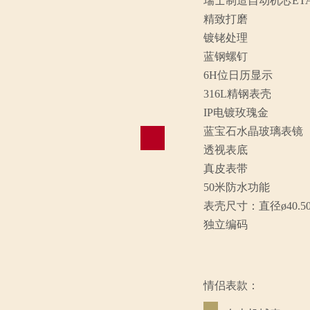
瑞士制造自动机芯ETA28
精致打磨
镀铑处理
蓝钢螺钉
6H位日历显示
316L精钢表壳
IP电镀玫瑰金
蓝宝石水晶玻璃表镜
透视表底
真皮表带
50米防水功能
表壳尺寸：直径ø40.5
独立编码
情侣表款：