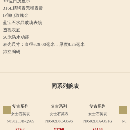
3H位日历显示
316L精钢表壳和表带
IP间电玫瑰金
蓝宝石水晶玻璃表镜
透视表底
50米防水功能
表壳尺寸：直径ø29.00毫米，厚度9.25毫米
独立编码
同系列腕表
复古系列
复古系列
复古系列
女士石英表
女士石英表
女士石英表
N0502L0B-QS6S
N0502L0C-QS9S
N0502L0A-QG1G
N05
¥3760
¥3760
¥4160