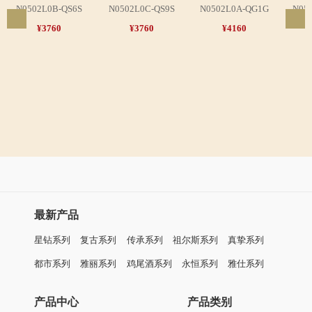
N0502L0C-QS9S
N0502L0A-QG1G
N05
¥3760
¥4160
复古系列
女士石英表
N0502L0B-QS6S
¥3760
最新产品
星钻系列
复古系列
传承系列
祖尔斯系列
真挚系列
都市系列
雅丽系列
鸡尾酒系列
永恒系列
雅仕系列
产品中心
产品类别