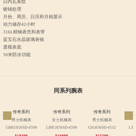
日内瓦条纹
镀铑处理
月份、周历、日历和月相显示
动力储存42小时
316L精钢表壳和表带
蓝宝石水晶玻璃表镜
透视表底
50米防水功能
同系列腕表
传奇系列
传奇系列
传奇系列
男士机械表
女士机械表
男士机械表
GBR1856SD-4599
LBR1856SD-4599
GS1856SD-4532
LS1
¥18300
¥16000
¥15500