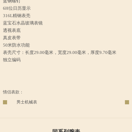
蓝钢螺钉
6H位日历显示
316L精钢表壳
蓝宝石水晶玻璃表镜
透视表底
真皮表带
50米防水功能
表壳尺寸：长度29.00毫米，宽度29.00毫米，厚度9.70毫米
独立编码
情侣表款：
男士机械表
同系列腕表