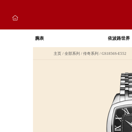
腕表
依波路世界
主页
全部系列
传奇系列
GS1856S-E552