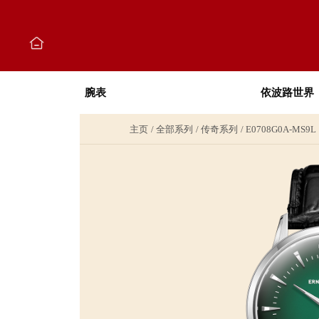
腕表
依波路世界
主页
全部系列
传奇系列
E0708G0A-MS9L