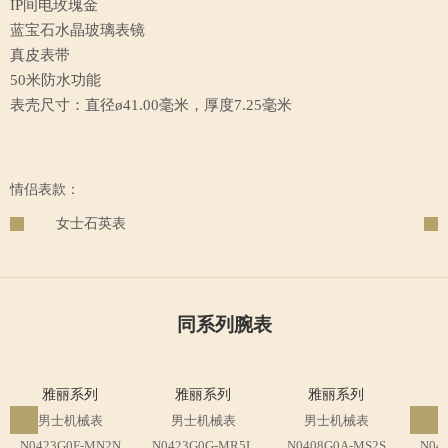
IP间电玫瑰金
蓝宝石水晶玻璃表镜
真皮表带
50米防水功能
表壳尺寸：直径ø41.00毫米，厚度7.25毫米
情侣表款：
女士石英表
同系列腕表
雅丽系列
雅丽系列
雅丽系列
男士机械表
男士机械表
男士机械表
N0423G0F-MN2N
N0423G0G-MR5L
N0408G0A-MS2S
N04