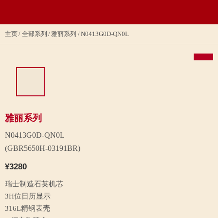
主页
全部系列
雅丽系列
N0413G0D-QN0L
雅丽系列
N0413G0D-QN0L
(GBR5650H-03191BR)
¥3280
瑞士制造石英机芯
3H位日历显示
316L精钢表壳