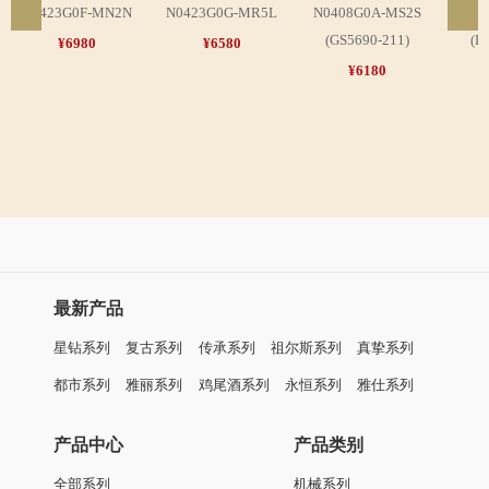
N0423G0F-MN2N
N0423G0G-MR5L
N0408G0A-MS2S
N04
(GS5690-211)
(L
¥6980
¥6580
¥6180
最新产品
星钻系列
复古系列
传承系列
祖尔斯系列
真挚系列
都市系列
雅丽系列
鸡尾酒系列
永恒系列
雅仕系列
产品中心
产品类别
全部系列
机械系列