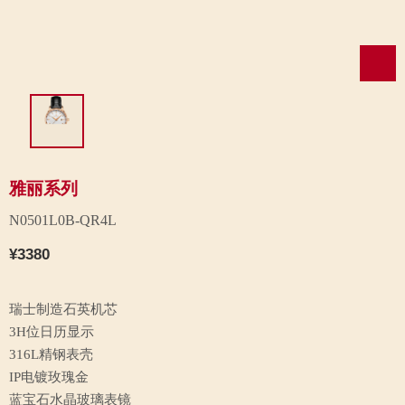
雅丽系列
N0501L0B-QR4L
¥3380
瑞士制造石英机芯
3H位日历显示
316L精钢表壳
IP电镀玫瑰金
蓝宝石水晶玻璃表镜