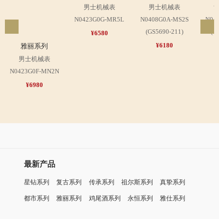
男士机械表
男士机械表
N0423G0G-MR5L
N0408G0A-MS2S
N04
(GS5690-211)
(L
¥6580
¥6180
雅丽系列
男士机械表
N0423G0F-MN2N
¥6980
最新产品
星钻系列
复古系列
传承系列
祖尔斯系列
真挚系列
都市系列
雅丽系列
鸡尾酒系列
永恒系列
雅仕系列