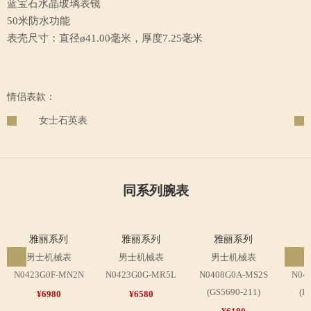
蓝宝石水晶玻璃表镜
50米防水功能
表壳尺寸：直径ø41.00毫米，厚度7.25毫米
情侣表款：
女士石英表
同系列腕表
雅丽系列
雅丽系列
雅丽系列
男士机械表
男士机械表
男士机械表
N0423G0F-MN2N
N0423G0G-MR5L
N0408G0A-MS2S
N04
(GS5690-211)
(L
¥6980
¥6580