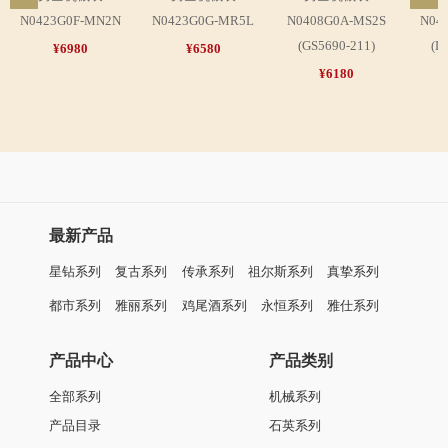
N0423G0F-MN2N
N0423G0G-MR5L
N0408G0A-MS2S
N04
(GS5690-211)
(L
¥6980
¥6580
¥6180
最新产品
星钻系列
复古系列
传承系列
祖尔斯系列
真挚系列
都市系列
雅丽系列
鸡尾酒系列
永恒系列
雅仕系列
产品中心
产品类别
全部系列
机械系列
产品目录
石英系列