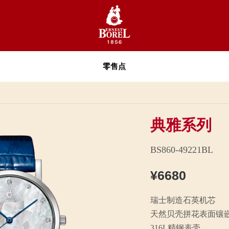
零售点
典雅系列
BS860-49221BL
¥6680
瑞士制造石英机芯
天然贝壳拼花表面镶嵌
316L精钢表壳