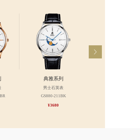
典雅系列
女士石英表
LGR880-412TN
¥4180
列
典雅系列
表
男士石英表
2BR
GS880-211BK
¥3680