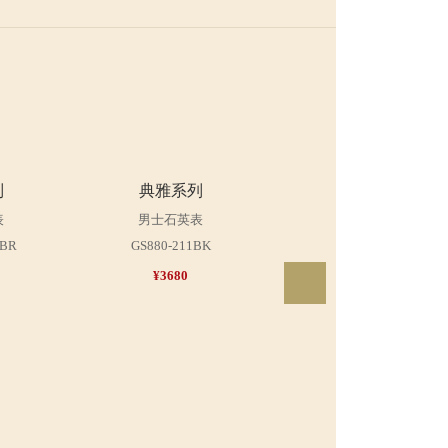
列
典雅系列
典雅系列
表
男士石英表
女士石英表
2BR
GS880-211BK
LGR880-412TN
¥3680
¥4180