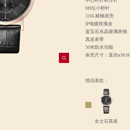
中心时针和分针
6H位小秒针
316L精钢表壳
IP电镀玫瑰金
蓝宝石水晶玻璃表镜
真皮表带
50米防水功能
表壳尺寸：直径ø39.0
情侣表款：
女士石英表