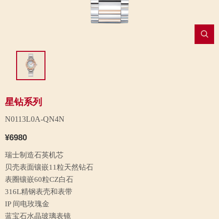
星钻系列
N0113L0A-QN4N
¥6980
瑞士制造石英机芯
贝壳表面镶嵌11粒天然钻石
表圈镶嵌60粒CZ白石
316L精钢表壳和表带
IP 间电玫瑰金
蓝宝石水晶玻璃表镜