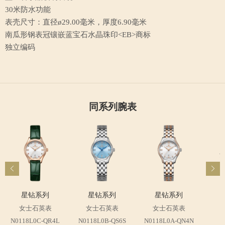
30米防水功能
表壳尺寸：直径ø29.00毫米，厚度6.90毫米
南瓜形钢表冠镶嵌蓝宝石水晶珠印
<EB>
商标
独立编码
同系列腕表
N01
星钻系列
星钻系列
星钻系列
女士石英表
女士石英表
女士石英表
N0118L0C-QR4L
N0118L0B-QS6S
N0118L0A-QN4N