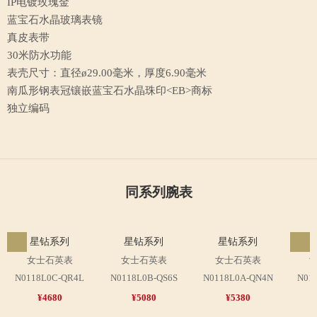
IP电镀玫瑰金
蓝宝石水晶玻璃表镜
真皮表带
30米防水功能
表壳尺寸：直径ø29.00毫米，厚度6.90毫米
南瓜形钢表冠镶嵌蓝宝石水晶珠印<EB>
商标
独立编码
同系列腕表
星钻系列
星钻系列
星钻系列
女士石英表
女士石英表
女士石英表
N0118L0C-QR4L
N0118L0B-QS6S
N0118L0A-QN4N
N01
¥4680
¥5080
¥5380