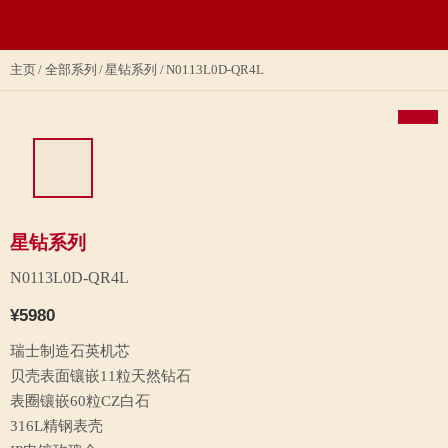
主页
全部系列
星钻系列
N0113L0D-QR4L
星钻系列
N0113L0D-QR4L
¥5980
瑞士制造石英机芯
贝壳表面镶嵌11粒天然钻石
表圈镶嵌60粒CZ白石
316L精钢表壳