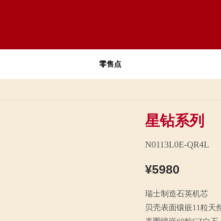
零售点
星钻系列
N0113L0E-QR4L
¥5980
瑞士制造石英机芯
贝壳表面镶嵌11粒天