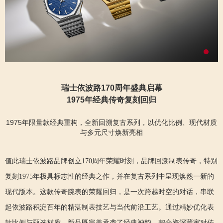
瑞士依波路170周年盛典启幕
1975年经典传奇
复刻
回归
1975
年限量款经典重构，全新
回溯
复古系列，以优化比例、现代材质
与多元尺寸焕新亮相
值此瑞士依波路品牌创立170周年荣耀时刻，品牌回溯制表传奇，特别
复刻1975年极具标志性的经典之作，并在复古系列中呈现焕然一新的
现代版本。这款传奇腕表的荣耀回归，是一次跨越时空的对话，串联
起依波路积淀百年的精湛制表技艺与当代前沿工艺。通过精妙优化表
款比例与甄选材质，新品既完美承袭了经典神韵，契合资深藏家对传