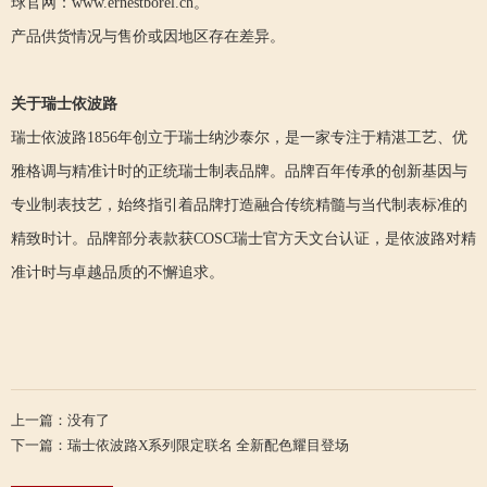
球官网：www.ernestborel.ch。
产品供货情况与售价或因地区存在差异。
关于瑞士依波路
瑞士依波路1856年创立于瑞士纳沙泰尔，是一家专注于精湛工艺、优
雅格调与精准计时的正统瑞士制表品牌。品牌百年传承的创新基因与
专业制表技艺，始终指引着品牌打造融合传统精髓与当代制表标准的
精致时计。品牌部分表款获COSC瑞士官方天文台认证，是依波路对精
准计时与卓越品质的不懈追求。
上一篇：没有了
下一篇：瑞士依波路X系列限定联名 全新配色耀目登场