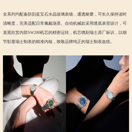
全系列均配备防刮蓝宝石水晶玻璃表镜，通透耐磨，可长久保持读时
清晰度，完美适配日常佩戴场景。自动机械款采用透底表背设计，可
直观欣赏内部SW200机芯的精密运转，机芯镌刻瑞士原厂标识，以细
节彰显瑞士制表的精准内核，致敬品牌纯正的瑞士制表血统。