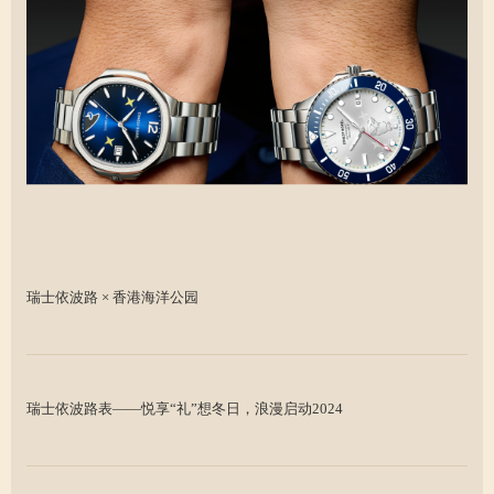
瑞士依波路 × 香港海洋公园
瑞士依波路表——悦享“礼”想冬日，浪漫启动2024