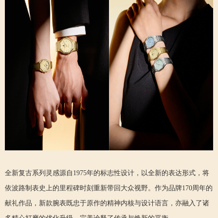
全新复古系列灵感源自1975年的标志性设计，以全新的表达形式，将
依波路制表史上的里程碑时刻重新带回大众视野。作为品牌170周年的
献礼作品，新款腕表既忠于原作的精神内核与设计语言，亦融入了诸