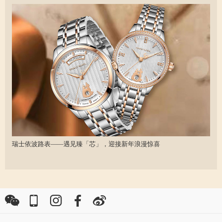
瑞士依波路表——遇见臻「芯」，迎接新年浪漫惊喜