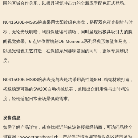
园的区域合作关系，以极具视觉冲击力的全新应季配色正式登场。
N0415G0B-MS9S腕表采用太阳纹绿色表盘，搭配双色夜光指针与时
标，无论光线明暗，均能保证读时清晰，同时呈现出极具吸引力的腕
间视觉效果。6 点钟位置镌刻Oh!Moments系列经典形象鲨鱼马克，
以抛光银色工艺打造，在保留系列趣味基因的同时，更添专属辨识
度。
N0415G0B-MS9S腕表表壳与表链均采用高性能904L精钢材质打造，
搭载稳定可靠的SW200自动机械机芯，兼顾出众耐用性与走时精准
度，轻松适配日常全场景佩戴需求。
发售信息
如需了解产品详情，或查找就近的依波路授权经销商，可访问品牌全
球官网：www.ernestborel.ch。产品供货情况与定价以各区域市场为