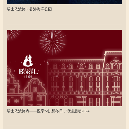
瑞士依波路 × 香港海洋公园
瑞士依波路表——悦享“礼”想冬日，浪漫启动2024