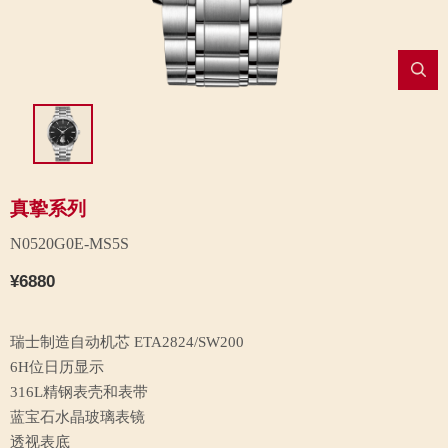
真挚系列
N0520G0E-MS5S
¥6880
瑞士制造自动机芯 ETA2824/SW200
6H位日历显示
316L精钢表壳和表带
蓝宝石水晶玻璃表镜
透视表底