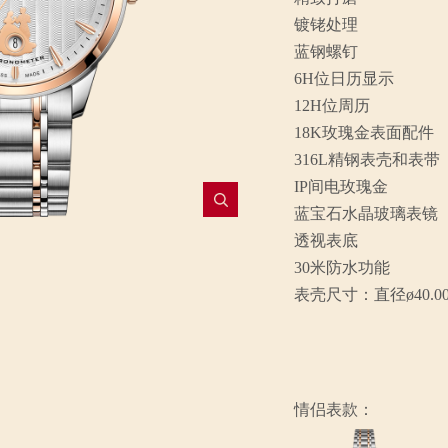
镀铑处理
蓝钢螺钉
6H位日历显示
12H位周历
18K玫瑰金表面配件
316L精钢表壳和表带
IP间电玫瑰金
蓝宝石水晶玻璃表镜
透视表底
30米防水功能
表壳尺寸：直径ø40.0
情侣表款：