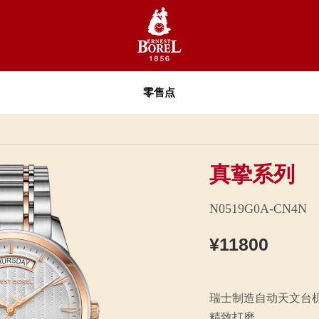
零售点
真挚系列
N0519G0A-CN4N
¥11800
瑞士制造自动天文台机芯 
精致打磨