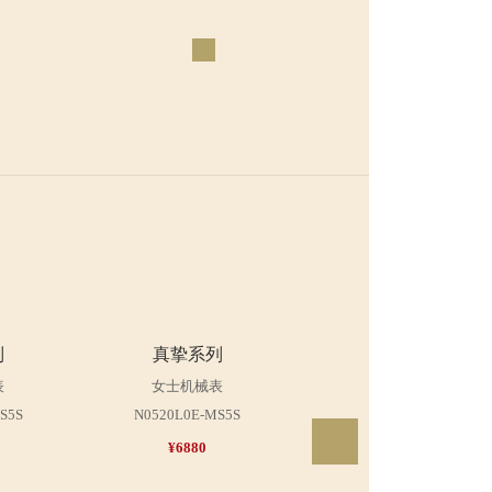
列
真挚系列
真挚系列
表
女士机械表
男士机械表
S5S
N0520L0E-MS5S
N0520G0F-MR2L
¥6880
¥6380