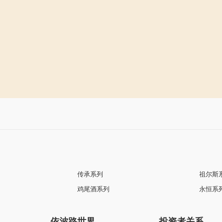
真挚系列
男士机械表
20G0A-MN2N
¥7280
传承系列
祖尔斯
鸡尾酒系列
永恒系
依波路世界
投资者关系