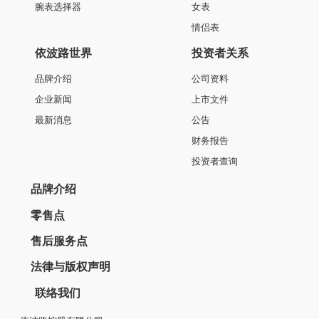
(LBR6155-2599)
(GS6155-2590)
(LS
¥12800
¥11600
皇室系列
男士机械表
N0402G0A-MN2N
(GBR6155-2599)
¥12800
最新产品
星钻系列
复古系列
传承系列
祖尔斯系列
真挚系列
都市系列
雅丽系列
鸡尾酒系列
永恒系列
雅仕系列
产品中心
产品类别
全部系列
机械系列