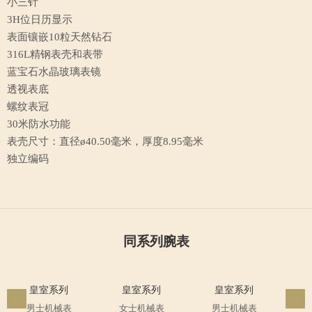
皇室系列
GS6155W-221
¥12800
瑞士制造自动机芯ETA2895
精致打磨
镀铑处理
蓝钢螺钉
小三针
3H位日历显示