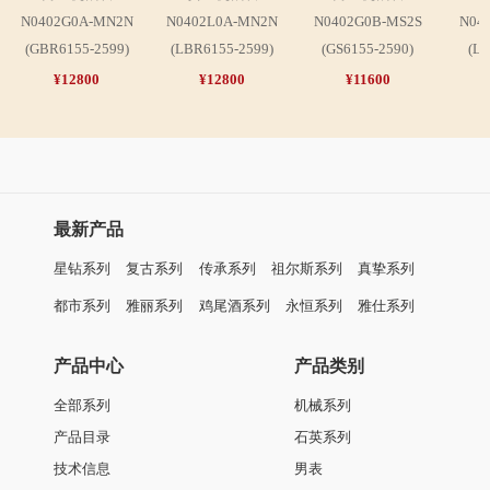
表面镶嵌10粒天然钻石
316L精钢表壳和表带
蓝宝石水晶玻璃表镜
透视表底
螺纹表冠
30米防水功能
表壳尺寸：直径ø40.50毫米，厚度8.95毫米
独立编码
同系列腕表
皇室系列
皇室系列
女士机械表
男士机械表
N0402L0A-MN2N
N0402G0B-MS2S
N04