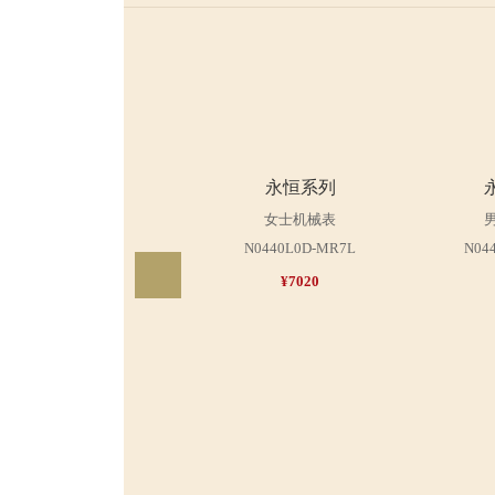
永恒系列
女士机械表
N0440L0D-MR7L
N04
¥7020