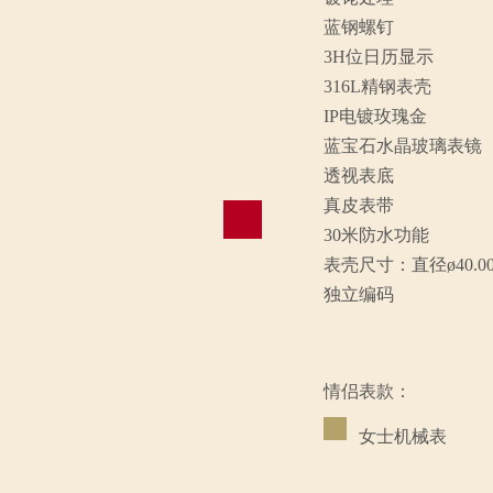
蓝钢螺钉
3H位日历显示
316L精钢表壳
IP电镀玫瑰金
蓝宝石水晶玻璃表镜
透视表底
真皮表带
30米防水功能
表壳尺寸：直径ø40.0
独立编码
情侣表款：
女士机械表