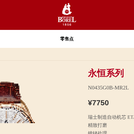
零售点
永恒系列
N0435G0B-MR2L
¥7750
瑞士制造自动机芯 ETA2
精致打磨
镀铑处理