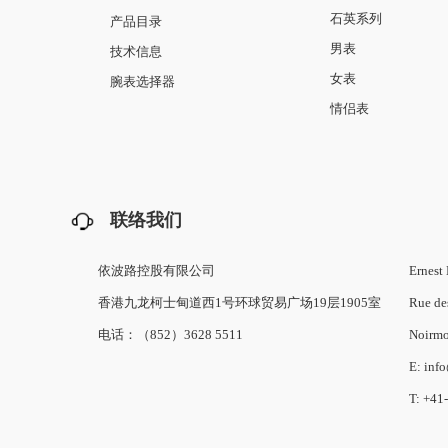
石英系列
产品目录
男表
技术信息
女表
腕表选择器
情侣表
联络我们
依波路控股有限公司
Ernest 
香港九龙柯士甸道西1号环球贸易广场19层1905室
Rue de
电话：（852）3628 5511
Noirmo
E: inf
T: +41