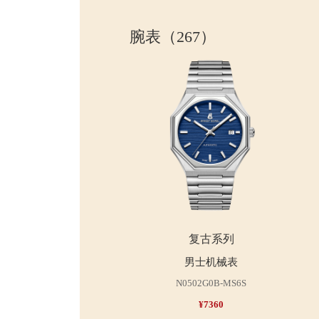
腕表（267）
复古系列
男士机械表
N0502G0B-MS6S
¥7360