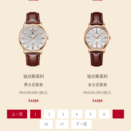
祖尔斯系列
祖尔斯系列
男士石英表
女士石英表
N0436G0B-QR2L
N0436L0B-QR2L
¥4480
¥4480
上一页
1
2
3
4
5
6
...
16
17
下一页