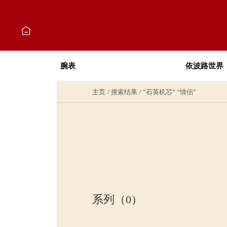
腕表
依波路世界
主页
搜索结果
“石英机芯” “情侣”
系列（0）