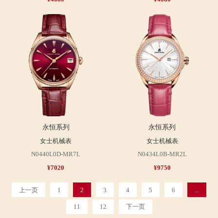
永恒系列
永恒系列
女士机械表
女士机械表
N0440L0D-MR7L
N0434L0B-MR2L
¥7020
¥9750
上一页
1
2
3
4
5
6
...
11
12
下一页