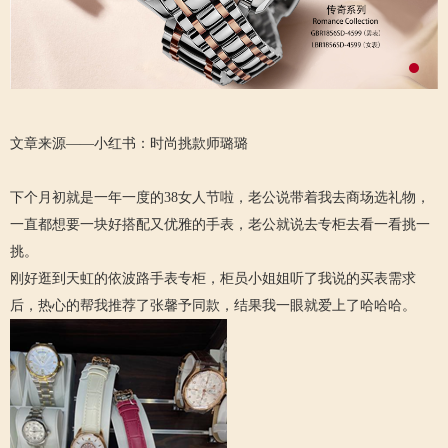
文章来源——小红书：时尚挑款师璐璐
下个月初就是一年一度的38女人节啦，老公说带着我去商场选礼物，
一直都想要一块好搭配又优雅的手表，老公就说去专柜去看一看挑一
挑。
刚好逛到天虹的依波路手表专柜，柜员小姐姐听了我说的买表需求
后，热心的帮我推荐了张馨予同款，结果我一眼就爱上了哈哈哈。