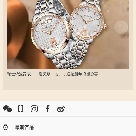
瑞士依波路表——遇见臻「芯」，迎接新年浪漫惊喜
最新产品