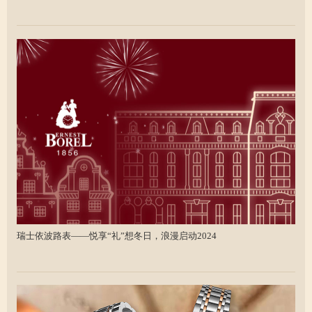
瑞士依波路表——悦享“礼”想冬日，浪漫启动2024