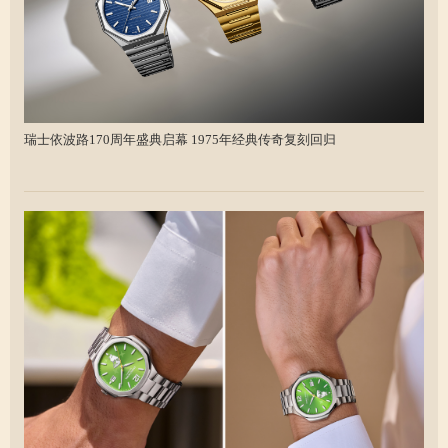
瑞士依波路170周年盛典启幕 1975年经典传奇复刻回归