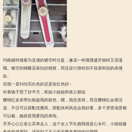
玛格丽特雏菊为灵感的镂空时分盘，像花一样缓缓盛开独特又浪漫
哦。镂空的蝴蝶花表扣好精致，而且设计很特别不容易和别的表撞
款。
但我一直纠结买白色好还是玫红色好~
对着镜子照了好半天，柜姐小姐姐和老公都说
樱桃红皮表带比较趁我的肤色，嗯，我也觉得，而且樱桃红会很活
泼。不仅可以搭配优雅风，搭配休闲风也会很好看，多个穿搭场景都
可以戴，她就是我要找的表啦。
开开心心让老公买单走人，这个女人节礼物我很是心水吖。小姐姐服
务的也很周到，还学到了不少关于腕表养护的问题哦。