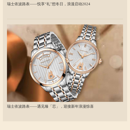
瑞士依波路表——悦享“礼”想冬日，浪漫启动2024
瑞士依波路表——遇见臻「芯」，迎接新年浪漫惊喜