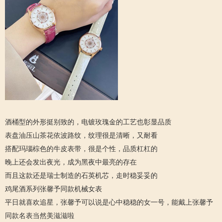
酒桶型的外形挺别致的，电镀玫瑰金的工艺也彰显品质
表盘油压山茶花依波路纹，纹理很是清晰，又耐看
搭配玛瑙棕色的牛皮表带，很是个性，品质杠杠的
晚上还会发出夜光，成为黑夜中最亮的存在
而且这款还是瑞士制造的石英机芯，走时稳妥妥的
鸡尾酒系列张馨予同款机械女表
平日就喜欢追星，张馨予可以说是心中稳稳的女一号，能戴上张馨予
同款名表当然美滋滋啦