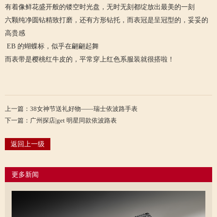
有着像鲜花盛开般的镂空时光盘，无时无刻都绽放出最美的一刻
六颗纯净圆钻精致打磨，还有方形钻托，而表冠是呈冠型的，妥妥的
高贵感
EB 的蝴蝶标，似乎在翩翩起舞
而表带是樱桃红牛皮的，平常穿上红色系服装就很搭啦！
上一篇：38女神节送礼好物——瑞士依波路手表
下一篇：广州探店|get 明星同款依波路表
返回上一级
更多新闻